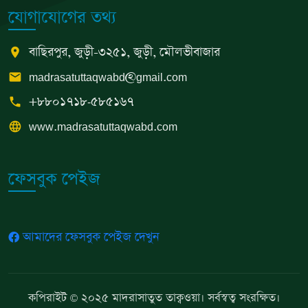
যোগাযোগের তথ্য
বাছিরপুর, জুড়ী-৩২৫১, জুড়ী, মৌলভীবাজার
location_on
madrasatuttaqwabd@gmail.com
email
+৮৮০১৭১৮‑৫৮৫১৬৭
phone
www.madrasatuttaqwabd.com
language
ফেসবুক পেইজ
আমাদের ফেসবুক পেইজ দেখুন
কপিরাইট © ২০২৫ মাদরাসাতুত তাক্বওয়া। সর্বস্বত্ব সংরক্ষিত।